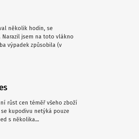
al několik hodin, se
 Narazil jsem na toto vlákno
yba výpadek způsobila (v
ges
ní růst cen téměř všeho zboží
 se kupodivu netýká pouze
ned s několika…