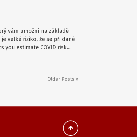
terý vám umožní na základě
e velké riziko, že se při dané
ets you estimate COVID risk…
Older
Posts
»