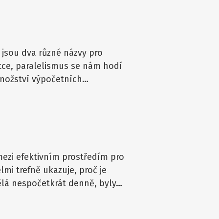
 jsou dva různé názvy pro
tce, paralelismus se nám hodí
množství výpočetních…
mezi efektivním prostředím pro
mi trefně ukazuje, proč je
dělá nespočetkrát denně, byly…