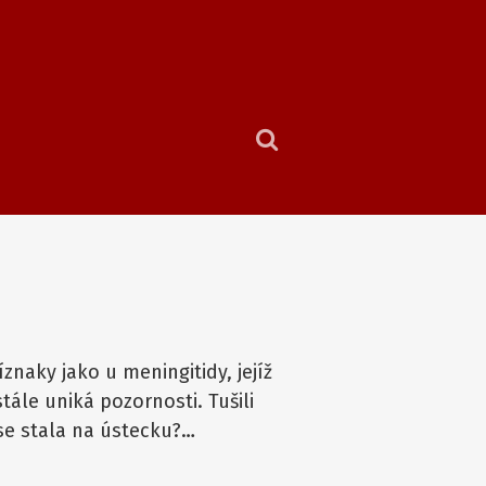
naky jako u meningitidy, jejíž
ále uniká pozornosti. Tušili
 se stala na ústecku?…