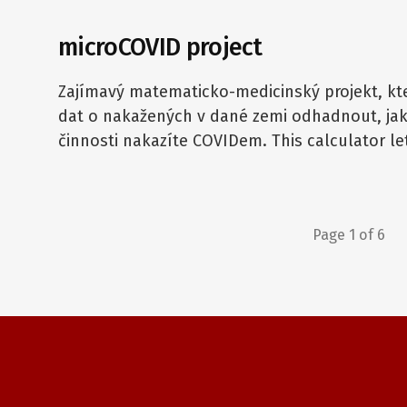
microCOVID project
Zajímavý matematicko-medicinský projekt, k
dat o nakažených v dané zemi odhadnout, jak j
činnosti nakazíte COVIDem. This calculator l
Page 1 of 6