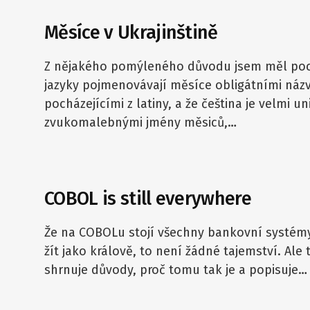
Měsíce v Ukrajinštině
Z nějakého pomýleného důvodu jsem měl poci
jazyky pojmenovávají měsíce obligátními názv
pocházejícími z latiny, a že čeština je velmi u
zvukomalebnými jmény měsiců,…
COBOL is still everywhere
Že na COBOLu stojí všechny bankovní systémy
žít jako králově, to není žádné tajemství. Ale
shrnuje důvody, proč tomu tak je a popisuje…