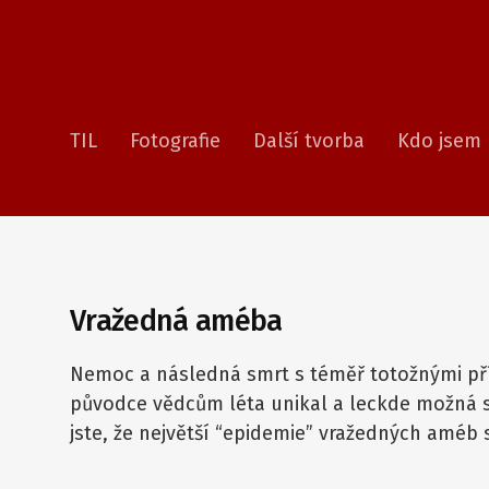
TIL
Fotografie
Další tvorba
Kdo jsem
Vražedná améba
Nemoc a následná smrt s téměř totožnými příz
původce vědcům léta unikal a leckde možná st
jste, že největší “epidemie” vražedných améb