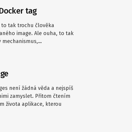
 Docker tag
 to tak trochu člověka
daného image. Ale ouha, to tak
ný mechanismus,…
age
ges není žádná věda a nejspíš
nimi zamyslet. Přitom čtením
 života aplikace, kterou