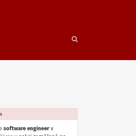
a
ko
software engineer
v