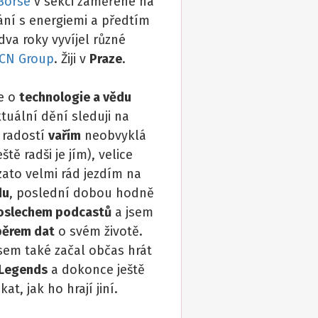
Börse
v sekci zaměřené na
ní s energiemi a předtím
dva roky vyvíjel různé
CN Group
. Žiji v
Praze
.
e o
technologie a vědu
ktuální dění sleduji na
s radostí
vařím
neobvyklá
eště radši je jím), velice
zato velmi rád jezdím na
du
, poslední dobou hodně
oslechem podcastů
a jsem
běrem dat
o svém životě.
sem také začal občas hrát
 Legends
a dokonce ještě
kat, jak ho hrají jiní.