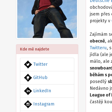
Deutsche 
obchodová
jsem přes 
projekty v
Zajímám s
obecně
, a
Twitteru
, 
Kde mě najdete
jídla (ale j
málo, ale 
Twitter
snowboar
běhám s p
GitHub
posedlý
s
Nedávno j
LinkedIn
League of
častěji kou
Instagram