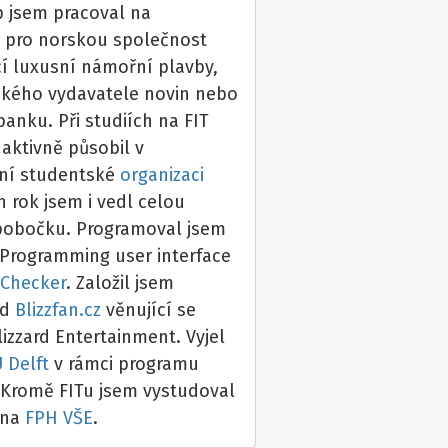
p jsem pracoval na
h pro norskou společnost
cí luxusní námořní plavby,
ského vydavatele novin nebo
anku. Při studiích na FIT
aktivně působil v
ní studentské
organizaci
n rok jsem i vedl celou
pobočku. Programoval jsem
 Programming user interface
 Checker
. Založil jsem
od
Blizzfan.cz
věnující se
izzard Entertainment. Vyjel
 Delft
v rámci programu
 Kromě FITu jsem vystudoval
 na
FPH VŠE
.