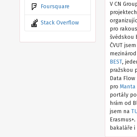
V CN Grou
Foursquare
projektec
organizují
Stack Overflow
pro rakou
švédskou b
ČVUT jsem 
mezinárod
BEST
, jede
pražskou 
Data Flow
pro
Manta
portály p
hrám od Bl
jsem na
TU
Erasmus+.
bakaláře i