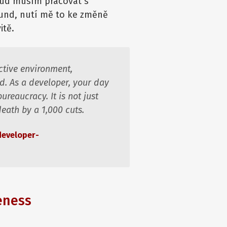
okud musím pracovat s
kund, nutí mě to ke změně
itě.
ective environment,
ld. As a developer, your day
reaucracy. It is not just
 death by a 1,000 cuts.
developer-
eness