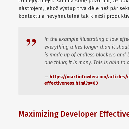
co nejrychlejší. Sám na sobě pozoruju, že p
nástrojem, jehož výstup trvá déle než pár se
kontextu a nevyhnutelně tak k nižší produktiv
In the example illustrating a low eff
everything takes longer than it shou
is made up of endless blockers and bu
one thing; it is many. This is akin to
https://martinfowler.com/articles/
effectiveness.html?s=03
Maximizing Developer Effectiv