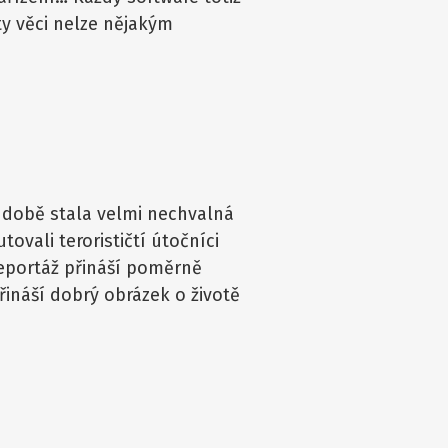
ty věci nelze nějakým
í době stala velmi nechvalná
tovali terorističtí útočníci
reportáž přináší poměrně
řináší dobrý obrázek o životě