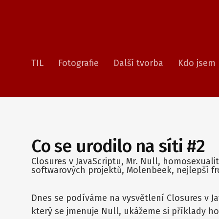
TIL
Fotografie
Další tvorba
Kdo jsem
Co se urodilo na síti #2
Closures v JavaScriptu, Mr. Null, homosexuali
softwarových projektů, Molenbeek, nejlepší f
Dnes se podíváme na vysvětlení Closures v J
který se jmenuje Null, ukážeme si příklady 