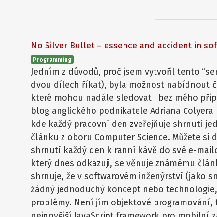
No Silver Bullet – essence and accident in so
Programming
Jedním z důvodů, proč jsem vytvořil tento “ser
dvou dílech říkat), byla možnost nabídnout 
které mohou nadále sledovat i bez mého připo
blog anglického podnikatele Adriana Colyera
kde každý pracovní den zveřejňuje shrnutí j
článku z oboru Computer Science. Můžete si 
shrnutí každý den k ranní kávě do své e-mail
který dnes odkazuji, se věnuje známému článk
shrnuje, že v softwarovém inženýrství (jako s
žádný jednoduchý koncept nebo technologie, 
problémy. Není jím objektové programování, 
nejnovější JavaScript framework pro mobilní z