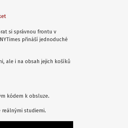
ket
rat si správnou frontu v
k NYTimes přináší jednoduché
, ale i na obsah jejich košíků
vým kódem k obsluze.
é reálnými studiemi.