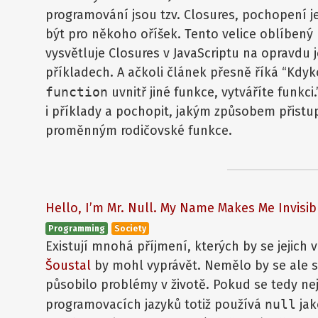
programování jsou tzv. Closures, pochopení je
být pro někoho oříšek. Tento velice oblíbený
vysvětluje Closures v JavaScriptu na opravdu
příkladech. A ačkoli článek přesně říká “Kdyko
function
uvnitř jiné funkce, vytváříte funkci.
i příklady a pochopit, jakým způsobem přistu
proměnným rodičovské funkce.
Hello, I’m Mr. Null. My Name Makes Me Invisi
Programming
Society
Existují mnohá příjmení, kterých by se jejich vl
Šoustal
by mohl vyprávět. Nemělo by se ale st
působilo problémy v životě. Pokud se tedy ne
programovacích jazyků totiž používá
null
jak