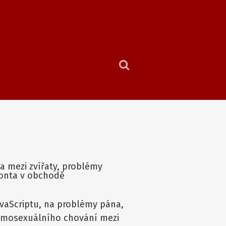
ta mezi zvířaty, problémy
ronta v obchodě
avaScriptu, na problémy pána,
homosexuálního chování mezi