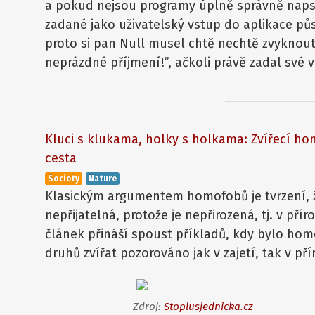
a pokud nejsou programy úplně správně nap
zadané jako uživatelský vstup do aplikace pů
proto si pan Null musel chtě nechtě zvyknout
neprázdné příjmení!”, ačkoli právě zadal své 
Kluci s klukama, holky s holkama: Zvířecí ho
cesta
Society
Nature
Klasickým argumentem homofobů je tvrzení, 
nepřijatelná, protože je nepřirozená, tj. v pří
článek přináší spoust příkladů, kdy bylo h
druhů zvířat pozorováno jak v zajetí, tak v př
Zdroj:
Stoplusjednicka.cz