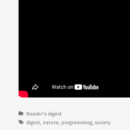
Reader's digest
digest
,
nature
,
programming
,
society