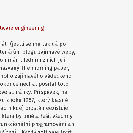
ftware engineering
iál” (jestli se mu tak dá po
čtenářům blogu zajímavé weby,
mínání. Jedním z nich je i
 nazvaný The morning paper,
ednoho zajímavého vědeckého
dokonce nechat posílat toto
ové schránky. Příspěvek, na
u z roku 1987, který krásně
nad nikde) prostě neexistuje
která by uměla řešit všechny
funkcionální programování ani
ařízení… Každý software totiž