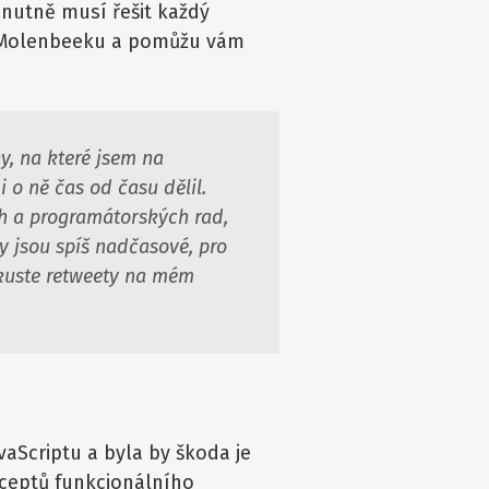
 nutně musí řešit každý
 z Molenbeeku a pomůžu vám
y, na které jsem na
i o ně čas od času dělil.
h a programátorských rad,
ny jsou spíš nadčasové, pro
zkuste retweety na mém
vaScriptu a byla by škoda je
nceptů funkcionálního