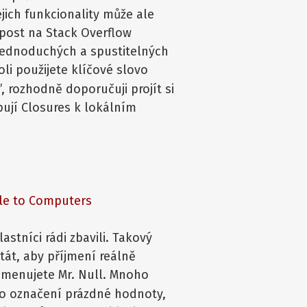
jich funkcionality může ale
 post na Stack Overflow
 jednoduchých a spustitelných
li použijete klíčové slovo
”, rozhodně doporučuji projít si
pují Closures k lokálním
ble to Computers
astníci rádi zbavili. Takový
át, aby příjmení reálně
jmenujete Mr. Null. Mnoho
o označení prázdné hodnoty,