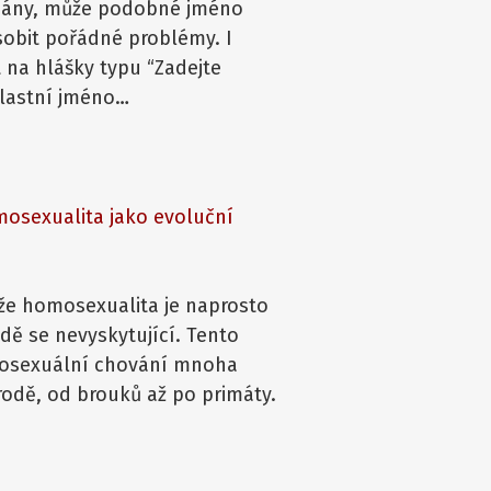
sány, může podobné jméno
sobit pořádné problémy. I
 na hlášky typu “Zadejte
vlastní jméno…
mosexualita jako evoluční
že homosexualita je naprosto
rodě se nevyskytující. Tento
omosexuální chování mnoha
írodě, od brouků až po primáty.