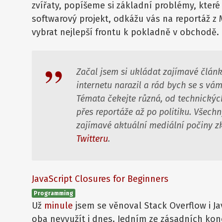
zvířaty, popíšeme si základní problémy, které
softwarový projekt, odkážu vás na reportáž
vybrat nejlepší frontu k pokladně v obchodě.
Začal jsem si ukládat zajímavé článk
internetu narazil a rád bych se s vám
Témata čekejte různá, od technickýc
přes reportáže až po politiku. Všech
zajímavé aktuální mediální počiny 
Twitteru
.
JavaScript Closures for Beginners
Programming
Už
minule
jsem se věnoval Stack Overflow i Ja
oba nevyužít i dnes. Jedním ze zásadních ko