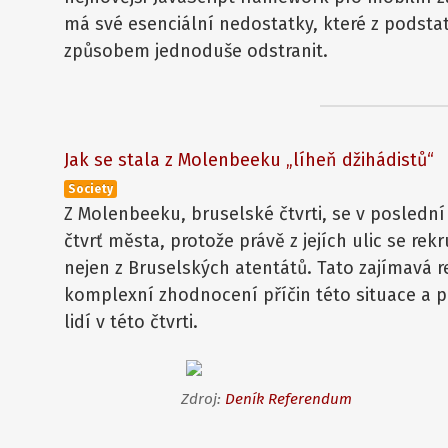
má své esenciální nedostatky, které z podsta
způsobem jednoduše odstranit.
Jak se stala z Molenbeeku „líheň džihádistů“
Society
Z Molenbeeku, bruselské čtvrti, se v posledn
čtvrť města, protože právě z jejích ulic se rekru
nejen z Bruselských atentátů. Tato zajímavá 
komplexní zhodnocení příčin této situace a p
lidí v této čtvrti.
Zdroj:
Deník Referendum