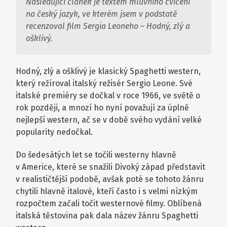
Následující článek je textem mluvního cvičení
na český jazyk, ve kterém jsem v podstatě
recenzoval film Sergia Leoneho – Hodný, zlý a
ošklivý.
Hodný, zlý a ošklivý je klasický Spaghetti western,
který režíroval italský režisér Sergio Leone. Své
italské premiéry se dočkal v roce 1966, ve světě o
rok později, a mnozí ho nyní považují za úplně
nejlepší western, ač se v době svého vydání velké
popularity nedočkal.
Do šedesátých let se točili westerny hlavně
v Americe, které se snažili Divoký západ představit
v realističtější podobě, avšak poté se tohoto žánru
chytili hlavně italové, kteří často i s velmi nízkým
rozpočtem začali točit westernové filmy. Oblíbená
italská těstovina pak dala název žánru Spaghetti