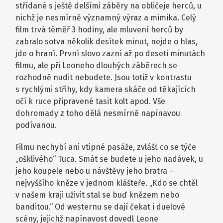
střídané s ještě delšími záběry na obličeje herců, u
nichž je nesmírně významný výraz a mimika. Celý
film trvá téměř 3 hodiny, ale mluvení herců by
zabralo sotva několik desítek minut, nejde o hlas,
jde o hraní. První slovo zazní až po deseti minutách
filmu, ale při Leoneho dlouhých záběrech se
rozhodně nudit nebudete. Jsou totiž v kontrastu
s rychlými střihy, kdy kamera skáče od těkajících
očí k ruce připravené tasit kolt apod. Vše
dohromady z toho dělá nesmírně napínavou
podívanou.
Filmu nechybí ani vtipné pasáže, zvlášť co se týče
„ošklivého“ Tuca. Smát se budete u jeho nadávek, u
jeho koupele nebo u návštěvy jeho bratra –
nejvyššího kněze v jednom klášteře. „Kdo se chtěl
v našem kraji uživit stal se buď knězem nebo
banditou.“ Od westernu se dají čekat i duelové
scény, jejichž napínavost dovedl Leone