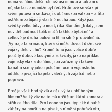
nemá ve filmu delší roli než asi minutu a tak ani o
nějaké lásce nemůže být řeč. Hrdinové se však při
svém putování setkávají s občanskou válkou – a tito
ostřílení zabijáci ji vlastně nechápou. Když jsou
svědky velké bitvy o most, říká Blondie: „Nikdy jsem
neviděl padnout tolik mužů takhle zbytečně“ a
celkově je druhá polovina filmu silně protiválečná.
„Vyhraje ta armáda, která si může dovolit držet své
vojáky déle v lihu“. Kromě toho jsou velice dobře
použity dobové kostými a rekvizity, jako například
vojenský vlak a do filmu jsou zařazeny i takové
banální scény jako společné focení vojenského
oddílu, zpívající kapela válečných zajatců nebo
poprava.
Proč je však Hodný zlá a ošklivý tak oblíbeným
filmem? Velký vliv na to má určitě unikátní kamera a
střih celého díla. Pro Leoneho jsou typické dlouhé
záběry na poušť a na písek, s nímž si pohrává vítr,