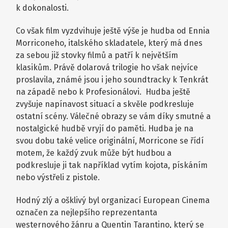
k dokonalosti.
Co však film vyzdvihuje ještě výše je hudba od Ennia
Morriconeho, italského skladatele, který má dnes
za sebou již stovky filmů a patří k největším
klasikům. Právě dolarová trilogie ho však nejvíce
proslavila, známé jsou i jeho soundtracky k Tenkrát
na západě nebo k Profesionálovi. Hudba ještě
zvyšuje napínavost situací a skvěle podkresluje
ostatní scény. Válečné obrazy se vám díky smutné a
nostalgické hudbě vryjí do paměti. Hudba je na
svou dobu také velice originální, Morricone se řídí
motem, že každý zvuk může být hudbou a
podkresluje ji tak například vytím kojota, pískáním
nebo výstřeli z pistole.
Hodný zlý a ošklivý byl organizací European Cinema
označen za nejlepšího reprezentanta
westernového žánru a Quentin Tarantino, který se