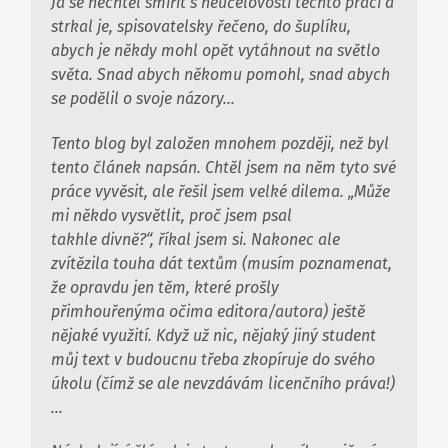
Já se nechtěl smířit s neúčelovostí těchto prací a
strkal je, spisovatelsky řečeno, do šuplíku,
abych je někdy mohl opět vytáhnout na světlo
světa. Snad abych někomu pomohl, snad abych
se podělil o svoje názory…
Tento blog byl založen mnohem později, než byl
tento článek napsán. Chtěl jsem na něm tyto své
práce vyvěsit, ale řešil jsem velké dilema. „Může
mi někdo vysvětlit, proč jsem psal
takhle
divně
?“, říkal jsem si. Nakonec ale
zvítězila touha dát textům (musím poznamenat,
že opravdu jen těm, které prošly
přimhouřenýma očima editora/autora) ještě
nějaké využití. Když už nic, nějaký jiný student
můj text v budoucnu třeba zkopíruje do svého
úkolu (čímž se ale nevzdávám licenčního práva!)
…