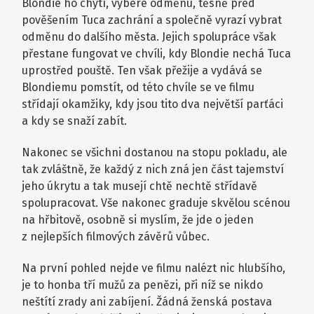
Blondie ho chytí, vybere odměnu, těsně před
pověšením Tuca zachrání a společně vyrazí vybrat
odměnu do dalšího města. Jejich spolupráce však
přestane fungovat ve chvíli, kdy Blondie nechá Tuca
uprostřed pouště. Ten však přežije a vydává se
Blondiemu pomstít, od této chvíle se ve filmu
střídají okamžiky, kdy jsou tito dva největší parťáci
a kdy se snaží zabít.
Nakonec se všichni dostanou na stopu pokladu, ale
tak zvláštně, že každý z nich zná jen část tajemství
jeho úkrytu a tak musejí chtě nechtě střídavě
spolupracovat. Vše nakonec graduje skvělou scénou
na hřbitově, osobně si myslím, že jde o jeden
z nejlepších filmových závěrů vůbec.
Na první pohled nejde ve filmu nalézt nic hlubšího,
je to honba tří mužů za penězi, při níž se nikdo
neštítí zrady ani zabíjení. Žádná ženská postava