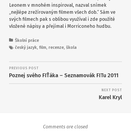
Leonem v mnohém inspiroval, nazval snímek
„nejlépe zrežírovaným filmem všech dob.“ Sám ve
svých filmech pak s oblibou využíval i zde použité
vložené nápisy a přejímal i Morriconeho hudbu.
Školní práce
český jazyk
,
film
,
recenze
,
škola
PREVIOUS POST
Poznej svého FIŤáka – Seznamovák FITu 2011
NEXT POST
Karel Kryl
Comments are closed