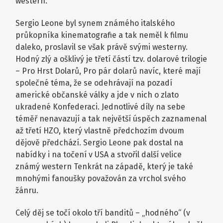
western.
Sergio Leone byl synem známého italského
průkopníka kinematografie a tak neměl k filmu
daleko, proslavil se však právě svými westerny.
Hodný zlý a ošklivý je třetí částí tzv. dolarové trilogie
– Pro Hrst Dolarů, Pro pár dolarů navíc, které mají
společné téma, že se odehrávají na pozadí
americké občanské války a jde v nich o zlato
ukradené Konfederaci. Jednotlivé díly na sebe
téměř nenavazují a tak největší úspěch zaznamenal
až třetí HZO, který vlastně předchozím dvoum
dějově předchází. Sergio Leone pak dostal na
nabídky i na točení v USA a stvořil další velice
známý western Tenkrát na západě, který je také
mnohými fanoušky považován za vrchol svého
žánru.
Celý děj se točí okolo tří banditů – „hodného“ (v