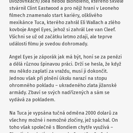
uvozovnkách) Joea neboli Blondieho, kterého skvěle
stvárnil Clint Eastwood a pro nějž hraní v Leoneho
filmech znamenalo start kariéry, ošklivého
mexikánce Tuca, kterého zahrál Eli Wallach a zlého
kovboje Angel Eyes, jehož si zahrál Lee van Cleef.
Všichni se už od začátku letmo zdají, ale teprve
události filmu je svedou dohromady.
Angel Eyes je záporák jak má být, honí se za penězi
a dělá různou špinavou práci. Drží se hesla, že když
mu někdo zaplatí za vraždu, musí ji dokončit.
Jednou však při plnění úkolu narazí na stopu
ohromného pokladu – ukradeného zlata jižanské
armády. Zbaví se svých nadřízených a sám se
vydává za pokladem.
Na Tuca je vypsána tučná odměna 2000 dolarů za
všechny možné i nemožné zločiny, jež spáchal. On
toho však společně s Blondiem chytře využívá –