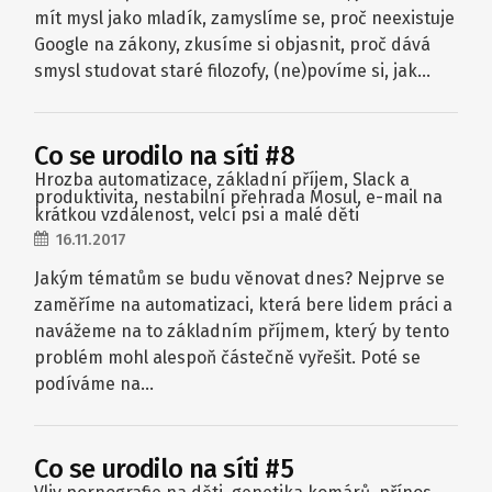
mít mysl jako mladík, zamyslíme se, proč neexistuje
Google na zákony, zkusíme si objasnit, proč dává
smysl studovat staré filozofy, (ne)povíme si, jak…
Co se urodilo na síti #8
Hrozba automatizace, základní příjem, Slack a
produktivita, nestabilní přehrada Mosul, e-mail na
krátkou vzdálenost, velcí psi a malé děti
16.11.2017
Jakým tématům se budu věnovat dnes? Nejprve se
zaměříme na automatizaci, která bere lidem práci a
navážeme na to základním příjmem, který by tento
problém mohl alespoň částečně vyřešit. Poté se
podíváme na…
Co se urodilo na síti #5