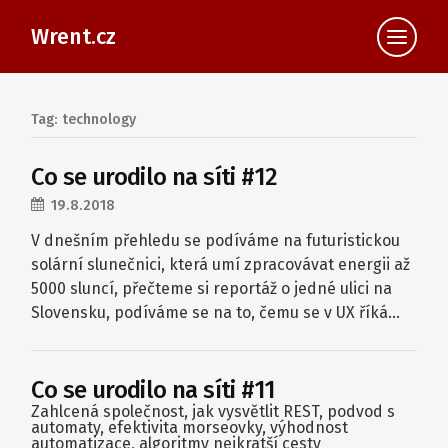
Wrent.cz
Tag: technology
Co se urodilo na síti #12
19.8.2018
V dnešním přehledu se podíváme na futuristickou
solární slunečnici, která umí zpracovávat energii až
5000 sluncí, přečteme si reportáž o jedné ulici na
Slovensku, podíváme se na to, čemu se v UX říká…
Co se urodilo na síti #11
Zahlcená společnost, jak vysvětlit REST, podvod s
automaty, efektivita morseovky, výhodnost
automatizace, algoritmy nejkratší cesty