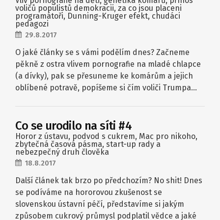
Vliv pornografie na děti, genetika komárů, přínos
voličů populistů demokracii, za co jsou placeni
programátoři, Dunning-Kruger efekt, chudáci
pedagozi
29.8.2017
O jaké články se s vámi podělím dnes? Začneme
pěkně z ostra vlivem pornografie na mladé chlapce
(a dívky), pak se přesuneme ke komárům a jejich
oblíbené potravě, popíšeme si čím voliči Trumpa…
Co se urodilo na síti #4
Horor z ústavu, podvod s cukrem, Mac pro nikoho,
zbytečná časová pásma, start-up rady a
nebezpečný druh člověka
18.8.2017
Další článek tak brzo po předchozím? No shit! Dnes
se podíváme na hororovou zkušenost se
slovenskou ústavní péčí, představíme si jakým
způsobem cukrový průmysl podplatil vědce a jaké