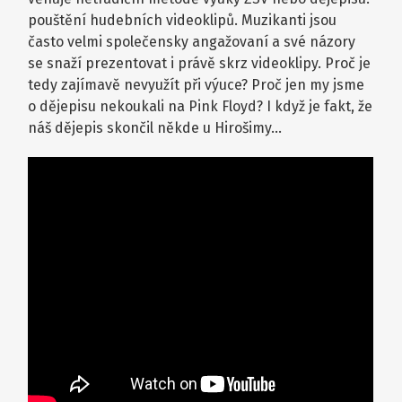
pouštění hudebních videoklipů. Muzikanti jsou
často velmi společensky angažovaní a své názory
se snaží prezentovat i právě skrz videoklipy. Proč je
tedy zajímavě nevyužít při výuce? Proč jen my jsme
o dějepisu nekoukali na Pink Floyd? I když je fakt, že
náš dějepis skončil někde u Hirošimy…