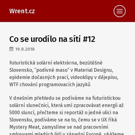
Wrent.cz
Co se urodilo na síti #12
19.8.2018
Futuristická solární elektrárna, bezútěšné
Slovensko, “podivné maso” v Material Designu,
epidemie dočasných prací, videoklipy v dějepisu,
WTF chování programovacích jazyků
V dnešním přehledu se podíváme na futuristickou
solární slunečnici, která umí zpracovávat energii až
5000 sluncí, přečteme si reportáž o jedné ulici na
Slovensku, podíváme se na to, čemu se v UX říká
Mystery Meat, zamyslíme se nad pracovními
smlouvami mladých lidí v západní Evropě, ukážeme