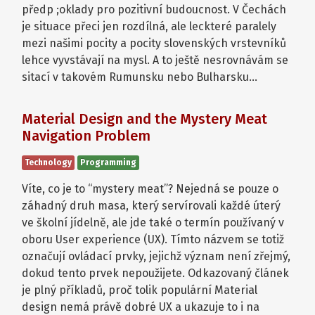
předp ;oklady pro pozitivní budoucnost. V Čechách
je situace přeci jen rozdílná, ale leckteré paralely
mezi našimi pocity a pocity slovenských vrstevníků
lehce vyvstávají na mysl. A to ještě nesrovnávám se
sitací v takovém Rumunsku nebo Bulharsku…
Material Design and the Mystery Meat
Navigation Problem
Technology
Programming
Víte, co je to “mystery meat”? Nejedná se pouze o
záhadný druh masa, který servírovali každé úterý
ve školní jídelně, ale jde také o termín používaný v
oboru User experience (UX). Tímto názvem se totiž
označují ovládací prvky, jejichž význam není zřejmý,
dokud tento prvek nepoužijete. Odkazovaný článek
je plný příkladů, proč tolik populární Material
design nemá právě dobré UX a ukazuje to i na