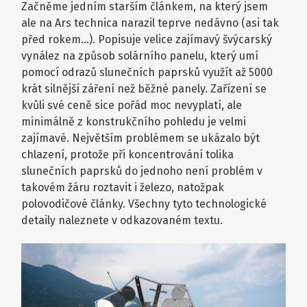
Začněme jedním starším článkem, na který jsem
ale na Ars technica narazil teprve nedávno (asi tak
před rokem…). Popisuje velice zajímavý švýcarský
vynález na způsob solárního panelu, který umí
pomocí odrazů slunečních paprsků využít až 5000
krát silnější záření než běžné panely. Zařízení se
kvůli své ceně sice pořád moc nevyplatí, ale
minimálně z konstrukčního pohledu je velmi
zajímavé. Největším problémem se ukázalo být
chlazení, protože při koncentrování tolika
slunečních paprsků do jednoho není problém v
takovém žáru roztavit i železo, natožpak
polovodičové články. Všechny tyto technologické
detaily naleznete v odkazovaném textu.