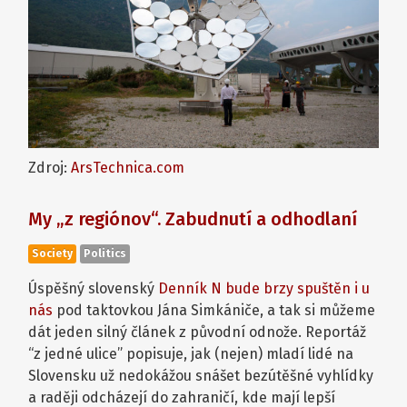
Zdroj:
ArsTechnica.com
My „z regiónov“. Zabudnutí a odhodlaní
Society
Politics
Úspěšný slovenský
Denník N bude brzy spuštěn i u
nás
pod taktovkou Jána Simkániče, a tak si můžeme
dát jeden silný článek z původní odnože. Reportáž
“z jedné ulice” popisuje, jak (nejen) mladí lidé na
Slovensku už nedokážou snášet bezútěšné vyhlídky
a raději odcházejí do zahraničí, kde mají lepší