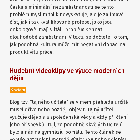
Česku s minimální nezaměstnaností se tento
problém myslím tolik nevyskytuje, ale je zajímavé
číst, jak i tak kvalifikované profese, jako jsou
onkologové, mají v Itálii problém sehnat
dlouhodobě zaměstnaní. V textu se dočtete i o tom,
jak podobná kultura může mít negativní dopad na
produktivitu práce.
Hudební videoklipy ve výuce moderních
dějin
Society
Blog tzv. “tajného učitele” se v mém přehledu určitě
musel dříve nebo později objevit. Tajný učitel
vyučuje dějepis a společenské vědy a vždy při čtení
jeho příspěvků lituji, že podobně skvělých učitelů
bylo u nás na gymnáziu pomálu. Tento článek se
věnuje netradiční metodě výuky ZSV nebo dějepisu: