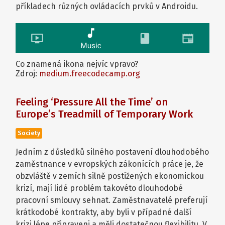
příkladech různých ovládacích prvků v Androidu.
Co znamená ikona nejvíc vpravo?
Zdroj:
medium.freecodecamp.org
Feeling ‘Pressure All the Time’ on
Europe’s Treadmill of Temporary Work
Society
Jedním z důsledků silného postavení dlouhodobého
zaměstnance v evropských zákonících práce je, že
obzvláště v zemích silně postižených ekonomickou
krizí, mají lidé problém takovéto dlouhodobé
pracovní smlouvy sehnat. Zaměstnavatelé preferují
krátkodobé kontrakty, aby byli v případné další
krizi lépe připraveni a měli dostatečnou flexibilitu. V