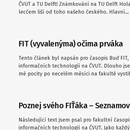
ČVUT a TU Delft! Známkování na TU Delft Hol
lecčem liší od toho našeho českého. Hlavní…
FIT (vyvalenýma) očima prváka
Tento článek byl napsán pro časopis Buď FIT,
informačních technologií na ČVUT. Dlouho js
mé pocity po necelém měsíci na fakultě vysti
Poznej svého FIŤáka – Seznamov
Následující text jsem psal pro fakultní časop
informačních technologií na ČVUT. Jako každý