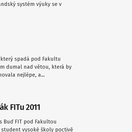
andský systém výuky se v
 který spadá pod Fakultu
em dumal nad větou, která by
hovala nejlépe, a…
ák FITu 2011
is Buď FIT pod Fakultou
 student vysoké školy poctivě