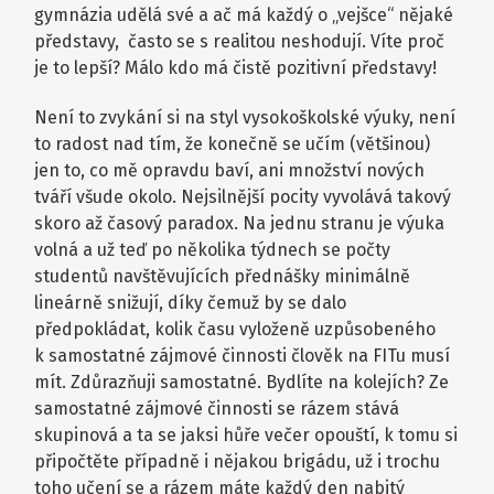
gymnázia udělá své a ač má každý o „vejšce“ nějaké
představy, často se s realitou neshodují. Víte proč
je to lepší? Málo kdo má čistě pozitivní představy!
Není to zvykání si na styl vysokoškolské výuky, není
to radost nad tím, že konečně se učím (většinou)
jen to, co mě opravdu baví, ani množství nových
tváří všude okolo. Nejsilnější pocity vyvolává takový
skoro až časový paradox. Na jednu stranu je výuka
volná a už teď po několika týdnech se počty
studentů navštěvujících přednášky minimálně
lineárně snižují, díky čemuž by se dalo
předpokládat, kolik času vyloženě uzpůsobeného
k samostatné zájmové činnosti člověk na FITu musí
mít. Zdůrazňuji samostatné. Bydlíte na kolejích? Ze
samostatné zájmové činnosti se rázem stává
skupinová a ta se jaksi hůře večer opouští, k tomu si
připočtěte případně i nějakou brigádu, už i trochu
toho učení se a rázem máte každý den nabitý