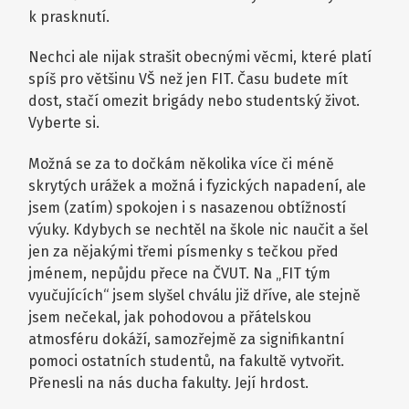
k prasknutí.
Nechci ale nijak strašit obecnými věcmi, které platí
spíš pro většinu VŠ než jen FIT. Času budete mít
dost, stačí omezit brigády nebo studentský život.
Vyberte si.
Možná se za to dočkám několika více či méně
skrytých urážek a možná i fyzických napadení, ale
jsem (zatím) spokojen i s nasazenou obtížností
výuky. Kdybych se nechtěl na škole nic naučit a šel
jen za nějakými třemi písmenky s tečkou před
jménem, nepůjdu přece na ČVUT. Na „FIT tým
vyučujících“ jsem slyšel chválu již dříve, ale stejně
jsem nečekal, jak pohodovou a přátelskou
atmosféru dokáží, samozřejmě za signifikantní
pomoci ostatních studentů, na fakultě vytvořit.
Přenesli na nás ducha fakulty. Její hrdost.