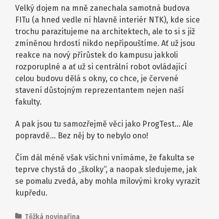
Velký dojem na mně zanechala samotná budova
FITu (a hned vedle ní hlavně interiér NTK), kde sice
trochu parazitujeme na architektech, ale to si s již
zmíněnou hrdostí nikdo nepřipouštíme. Ať už jsou
reakce na nový přírůstek do kampusu jakkoli
rozporuplné a ať už si centrální robot ovládající
celou budovu dělá s okny, co chce, je červené
stavení důstojným reprezentantem nejen naší
fakulty.
A pak jsou tu samozřejmě věci jako ProgTest… Ale
popravdě… Bez něj by to nebylo ono!
Čím dál méně však všichni vnímáme, že fakulta se
teprve chystá do „školky“, a naopak sledujeme, jak
se pomalu zvedá, aby mohla mílovými kroky vyrazit
kupředu.
Těžká novinařina