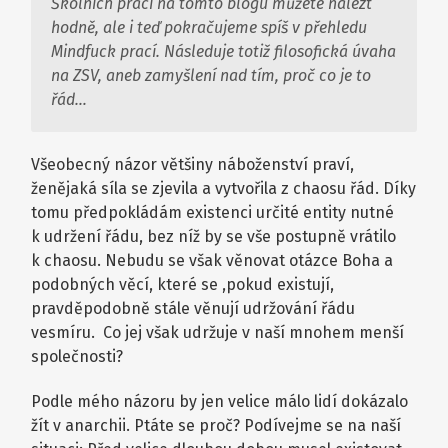
Školních prací na tomto blogu můžete nalézt
hodně, ale i teď pokračujeme spíš v přehledu
Mindfuck prací. Následuje totiž filosofická úvaha
na ZSV, aneb zamyšlení nad tím, proč co je to
řád…
Všeobecný názor většiny náboženství praví,
ženějaká síla se zjevila a vytvořila z chaosu řád. Díky
tomu předpokládám existenci určité entity nutné
k udržení řádu, bez níž by se vše postupně vrátilo
k chaosu. Nebudu se však věnovat otázce Boha a
podobných věcí, které se ,pokud existují,
pravděpodobně stále věnují udržování řádu
vesmíru. Co jej však udržuje v naší mnohem menší
společnosti?
Podle mého názoru by jen velice málo lidí dokázalo
žít v anarchii. Ptáte se proč? Podívejme se na naší