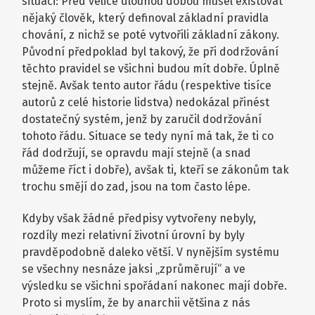
situaci: Před velice dlouhou dobou musel existovat
nějaký člověk, který definoval základní pravidla
chování, z nichž se poté vytvořili základní zákony.
Původní předpoklad byl takový, že při dodržování
těchto pravidel se všichni budou mít dobře. Úplně
stejně. Avšak tento autor řádu (respektive tisíce
autorů z celé historie lidstva) nedokázal přinést
dostatečný systém, jenž by zaručil dodržování
tohoto řádu. Situace se tedy nyní má tak, že ti co
řád dodržují, se opravdu mají stejně (a snad
můžeme říct i dobře), avšak ti, kteří se zákonům tak
trochu smějí do zad, jsou na tom často lépe.
Kdyby však žádné předpisy vytvořeny nebyly,
rozdíly mezi relativní životní úrovní by byly
pravděpodobně daleko větší. V nynějším systému
se všechny nesnáze jaksi „zprůměrují“ a ve
výsledku se všichni spořádaní nakonec mají dobře.
Proto si myslím, že by anarchii většina z nás