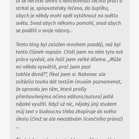
Já se nechtěl smířit s neúčelovostí těchto prací a
strkal je, spisovatelsky řečeno, do šuplíku,
abych je někdy mohl opět vytáhnout na světlo
světa. Snad abych někomu pomohl, snad abych
se podělil o svoje názory…
Tento blog byl založen mnohem později, než byl
tento článek napsán. Chtěl jsem na něm tyto své
práce vyvěsit, ale řešil jsem velké dilema. „Může
mi někdo vysvětlit, proč jsem psal
takhle
divně
?“, říkal jsem si. Nakonec ale
zvítězila touha dát textům (musím poznamenat,
že opravdu jen těm, které prošly
přimhouřenýma očima editora/autora) ještě
nějaké využití. Když už nic, nějaký jiný student
můj text v budoucnu třeba zkopíruje do svého
úkolu (čímž se ale nevzdávám licenčního práva!)
…