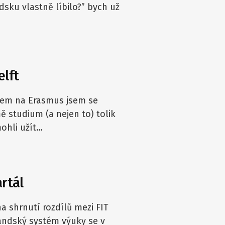
dsku vlastně líbilo?” bych už
elft
dem na Erasmus jsem se
ě studium (a nejen to) tolik
mohli užít…
rtál
a shrnutí rozdílů mezi FIT
andský systém výuky se v