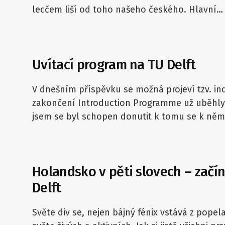
lecčem liší od toho našeho českého. Hlavní…
Uvítací program na TU Delft
V dnešním příspěvku se možná projeví tzv. in
zakončení Introduction Programme už uběhly 
jsem se byl schopen donutit k tomu se k ně
Holandsko v pěti slovech – zač
Delft
Světe div se, nejen bájný fénix vstává z popela