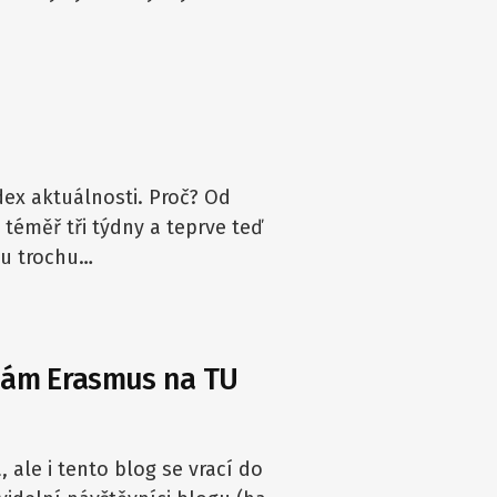
dex aktuálnosti. Proč? Od
téměř tři týdny a teprve teď
mu trochu…
ínám Erasmus na TU
, ale i tento blog se vrací do