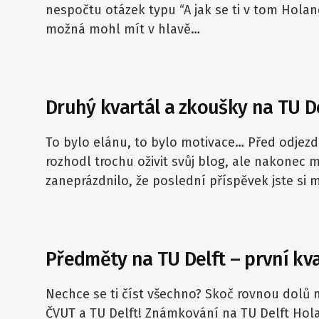
nespočtu otázek typu “A jak se ti v tom Holan
možná mohl mít v hlavě…
Druhý kvartál a zkoušky na TU D
To bylo elánu, to bylo motivace… Před odjez
rozhodl trochu oživit svůj blog, ale nakonec m
zaneprázdnilo, že poslední příspěvek jste si 
Předměty na TU Delft – první kva
Nechce se ti číst všechno? Skoč rovnou dolů n
ČVUT a TU Delft! Známkování na TU Delft Hol