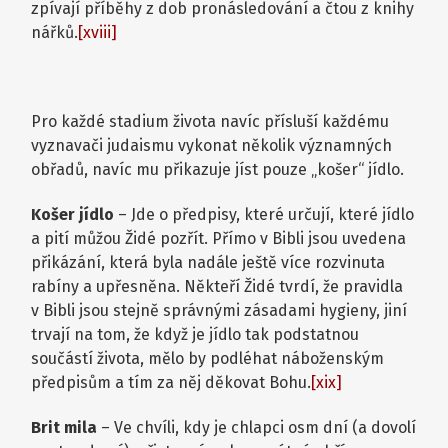
zpívají příběhy z dob pronásledování a čtou z knihy
nářků.
[xviii]
Pro každé stadium života navíc přísluší každému
vyznavači judaismu vykonat několik významných
obřadů, navíc mu přikazuje jíst pouze „košer“ jídlo.
Košer jídlo
– Jde o předpisy, které určují, které jídlo
a pití můžou Židé pozřít. Přímo v Bibli jsou uvedena
přikázání, která byla nadále ještě více rozvinuta
rabíny a upřesněna. Někteří Židé tvrdí, že pravidla
v Bibli jsou stejně správnými zásadami hygieny, jiní
trvají na tom, že když je jídlo tak podstatnou
součástí života, mělo by podléhat náboženským
předpisům a tím za něj děkovat Bohu.
[xix]
Brit mila
– Ve chvíli, kdy je chlapci osm dní (a dovolí