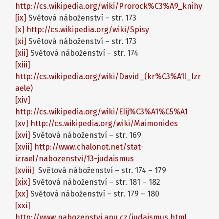
http://cs.wikipedia.org/wiki/Prorock%C3%A9_knihy
[ix]
Světová náboženství – str. 173
[x]
http://cs.wikipedia.org/wiki/Spisy
[xi]
Světová náboženství – str. 173
[xii]
Světová náboženství – str. 174
[xiii]
http://cs.wikipedia.org/wiki/David_(kr%C3%A1l_Izr
aele)
[xiv]
http://cs.wikipedia.org/wiki/Elij%C3%A1%C5%A1
[xv]
http://cs.wikipedia.org/wiki/Maimonides
[xvi]
Světová náboženství – str. 169
[xvii]
http://www.chalonot.net/stat-
izrael/nabozenstvi/13-judaismus
[xviii]
Světová náboženství – str. 174 – 179
[xix]
Světová náboženství – str. 181 – 182
[xx]
Světová náboženství – str. 179 – 180
[xxi]
http://www.nabozenstvi.apu.cz/judaismus.html