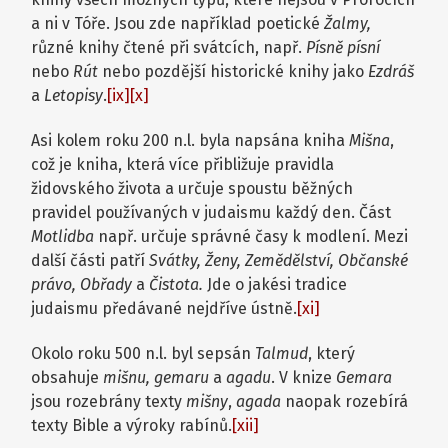
a ni v Tóře. Jsou zde například poetické
Žalmy,
různé knihy čtené při svátcích, např.
Písně písní
nebo
Rút
nebo pozdější historické knihy jako
Ezdráš
a
Letopisy
.
[ix]
[x]
Asi kolem roku 200 n.l. byla napsána kniha
Mišna
,
což je kniha, která více přibližuje pravidla
židovského života a určuje spoustu běžných
pravidel používaných v judaismu každý den. Část
Motlidba
např. určuje správné časy k modlení. Mezi
další části patří
Svátky, Ženy, Zemědělství, Občanské
právo, Obřady
a
Čistota.
Jde o jakési tradice
judaismu předávané nejdříve ústně.
[xi]
Okolo roku 500 n.l. byl sepsán
Talmud
, který
obsahuje
mišnu, gemaru
a
agadu
. V knize
Gemara
jsou rozebrány texty
mišny
,
agada
naopak rozebírá
texty Bible a výroky rabínů.
[xii]