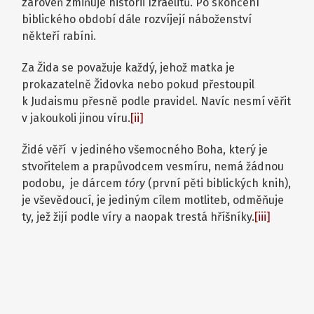
zároveň zmiňuje historii Izraelitů. Po skončení
biblického období dále rozvíjejí náboženství
někteří rabíni.
Za Žida se považuje každý, jehož matka je
prokazatelně Židovka nebo pokud přestoupil
k Judaismu přesně podle pravidel. Navíc nesmí věřit
v jakoukoli jinou víru.
[ii]
Židé věří v jediného všemocného Boha, který je
stvořitelem a prapůvodcem vesmíru, nemá žádnou
podobu, je dárcem
tóry
(první pěti biblických knih),
je vševědoucí, je jediným cílem motliteb, odměňuje
ty, jež žijí podle víry a naopak trestá hříšníky.
[iii]