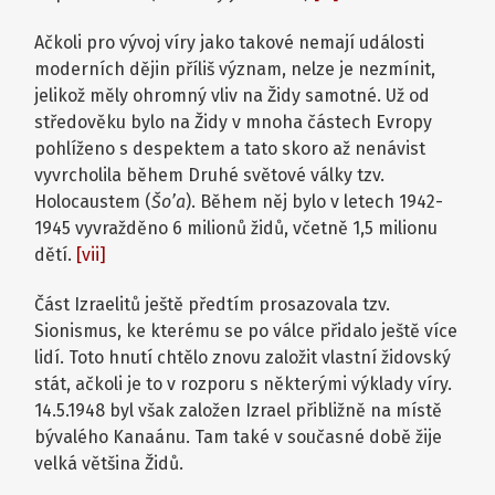
Ačkoli pro vývoj víry jako takové nemají události
moderních dějin příliš význam, nelze je nezmínit,
jelikož měly ohromný vliv na Židy samotné. Už od
středověku bylo na Židy v mnoha částech Evropy
pohlíženo s despektem a tato skoro až nenávist
vyvrcholila během Druhé světové války tzv.
Holocaustem (
Šo’a
). Během něj bylo v letech 1942-
1945 vyvražděno 6 milionů židů, včetně 1,5 milionu
dětí.
[vii]
Část Izraelitů ještě předtím prosazovala tzv.
Sionismus, ke kterému se po válce přidalo ještě více
lidí. Toto hnutí chtělo znovu založit vlastní židovský
stát, ačkoli je to v rozporu s některými výklady víry.
14.5.1948 byl však založen Izrael přibližně na místě
bývalého Kanaánu. Tam také v současné době žije
velká většina Židů.