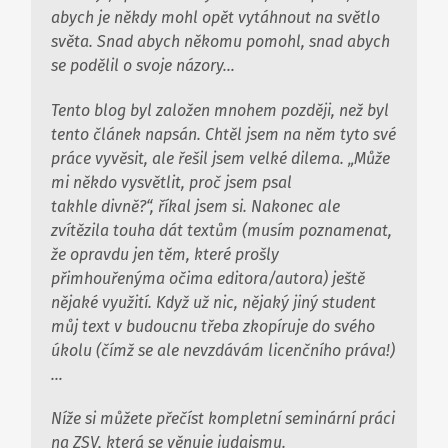
abych je někdy mohl opět vytáhnout na světlo
světa. Snad abych někomu pomohl, snad abych
se podělil o svoje názory…
Tento blog byl založen mnohem později, než byl
tento článek napsán. Chtěl jsem na něm tyto své
práce vyvěsit, ale řešil jsem velké dilema. „Může
mi někdo vysvětlit, proč jsem psal
takhle
divně
?“, říkal jsem si. Nakonec ale
zvítězila touha dát textům (musím poznamenat,
že opravdu jen těm, které prošly
přimhouřenýma očima editora/autora) ještě
nějaké využití. Když už nic, nějaký jiný student
můj text v budoucnu třeba zkopíruje do svého
úkolu (čímž se ale nevzdávám licenčního práva!)
…
Níže si můžete přečíst kompletní seminární práci
na ZSV, která se věnuje judaismu.