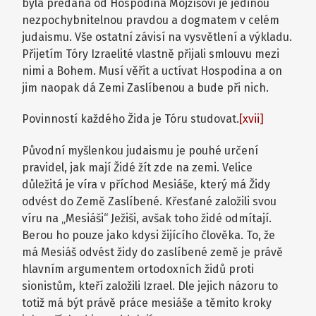
byla předána od Hospodina Mojžíšovi je jedinou
nezpochybnitelnou pravdou a dogmatem v celém
judaismu. Vše ostatní závisí na vysvětlení a výkladu.
Přijetím Tóry Izraelité vlastně přijali smlouvu mezi
nimi a Bohem. Musí věřit a uctívat Hospodina a on
jim naopak dá Zemi Zaslíbenou a bude při nich.
Povinností každého Žida je Tóru studovat.
[xvii]
Původní myšlenkou judaismu je pouhé určení
pravidel, jak mají Židé žít zde na zemi. Velice
důležitá je víra v příchod Mesiáše, který má Židy
odvést do Země Zaslíbené. Křesťané založili svou
víru na „Mesiáši“ Ježiši, avšak toho židé odmítají.
Berou ho pouze jako kdysi žijícího člověka. To, že
má Mesiáš odvést židy do zaslíbené země je právě
hlavním argumentem ortodoxních židů proti
sionistům, kteří založili Izrael. Dle jejich názoru to
totiž má být právě práce mesiáše a těmito kroky