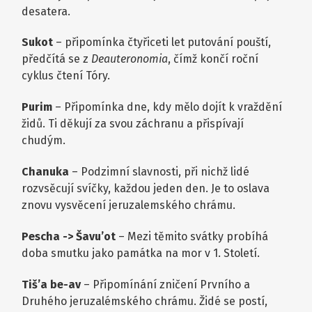
desatera.
Sukot
– připomínka čtyřiceti let putování pouští,
předčítá se z
Deauteronomia
, čímž končí roční
cyklus čtení Tóry.
Purim
– Připomínka dne, kdy mělo dojít k vraždění
židů. Ti děkují za svou záchranu a přispívají
chudým.
Chanuka
– Podzimní slavnosti, při nichž lidé
rozvsěcují svíčky, každou jeden den. Je to oslava
znovu vysvěcení jeruzalemského chrámu.
Pescha -> Šavu’ot
– Mezi těmito svátky probíhá
doba smutku jako památka na mor v 1. Století.
Tiš’a be-av
– Připomínání zničení Prvního a
Druhého jeruzalémského chrámu. Židé se postí,