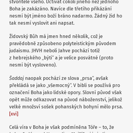
stvořitele všeho. Uctívat cokoli jiného než jednoho
Boha je zakázáno. Navíce dle třetího přikázání
nesmí být jméno boží bráno nadarmo. Žádný žid ho
tak nesmí vyslovit ani napsat.
Židovský Bůh má jmen hned několik, což je
pravědobně způsobeno polyteistickým původem
judaismu. JHVH neboli Jahve pochází totiž
z hebrejského „býti“ a je velice posvátné (proto
nesmí být vysloveno).
Šaddaj
naopak pochází ze slova „prsa“, avšak
překládá se jako „všemocný“. V bibli se používá pro
označení Boha jako lidské opory. Slovní původ však
opět může odkazovat na původ náboženství, jelikož
velké množsví sošek pohanských bohyní mělo prsa.
[xvi]
Celá víra v Boha je však podmíněna Tóře – to, že