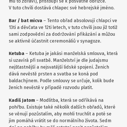
mu to zdraví), přistoupí se k posvátné obřízce.
V tuto chvíli dostává chlapec své hebrejské jméno.
Bar / bat micva
– Tento obřad absolovují chlapci ve
13ti a děvčata ve 12ti letech, v tuto chvíli jsou již totiž
sami zodpovědní za dodržování přikázání a můžou
se aktivně účastnit ceremonáliů v synagoze.
Ketuba
– Ketuba je jakási manželská smlouva, která
si uzavírá při svatbě. Manželství je dle judajsmu
nejšťastnější a nejsvatější lidské spojení. Ženich
dává nevěstě prsten a svatba se koná pod
baldachýnem. Podle smlouvy se určuje, kolik bude
ženich nevěstě v případě rozvodu platit.
Kadiš Jatom
– Modlitba, která se odříkává na
pohřbu. Existuje také několik dalších obřadů, které
se věnují pozůstalím, aby mohli truchlit a poté se
jim pomáhá vrátit se do normálního života. Sedm