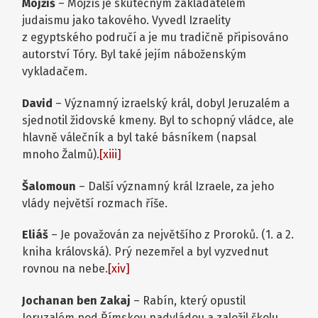
Mojžíš
– Mojžíš je skutečným zakladatelem
judaismu jako takového. Vyvedl Izraelity
z egyptského područí a je mu tradičně připisováno
autorství Tóry. Byl také jejím náboženským
vykladačem.
David
– Významný izraelský král, dobyl Jeruzalém a
sjednotil židovské kmeny. Byl to schopný vládce, ale
hlavně válečník a byl také básníkem (napsal
mnoho Žalmů).
[xiii]
Šalomoun
– Další významný král Izraele, za jeho
vlády největší rozmach říše.
Eliáš
– Je považován za největšího z Proroků. (1. a 2.
kniha královská). Prý nezemřel a byl vyzvednut
rovnou na nebe.
[xiv]
Jochanan ben Zakaj
– Rabín, který opustil
Jeruzalém pod Římskou nadvládou a založil školu