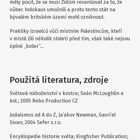
měly pocit, že se musí Židům revanšovat za to, že
vůbec holokaus umožnili a proto tento stát na
bývalém britském území mohl vzniknout.
Praktiky Izraelců vůči místním Palestincům, kteří
v místě žili několik století před tím, však také nejsou
úplně „košer“…
Použitá literatura, zdroje
Světová náboženství v kostce; Seán McLoughlin a
kol.; 2005 Rebo Production CZ
Judaismus od A do Z, Ja’akov Newman, Gavri’el
Sivan; 2004 Sefer s.r.o.
Encyklopedie historie světa; Kingfisher Publication;