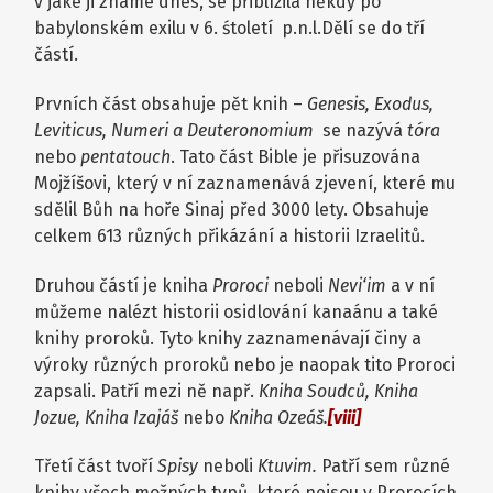
v jaké ji známe dnes, se přiblížila někdy po
babylonském exilu v 6. śtoletí p.n.l.Dělí se do tří
částí.
Prvních část obsahuje pět knih –
Genesis, Exodus,
Leviticus, Numeri a Deuteronomium
se nazývá
tóra
nebo
pentatouch
. Tato část Bible je přisuzována
Mojžíšovi, který v ní zaznamenává zjevení, které mu
sdělil Bůh na hoře Sinaj před 3000 lety. Obsahuje
celkem 613 různých přikázání a historii Izraelitů.
Druhou částí je kniha
Proroci
neboli
Nevi‘im
a v ní
můžeme nalézt historii osidlování kanaánu a také
knihy proroků. Tyto knihy zaznamenávají činy a
výroky různých proroků nebo je naopak tito Proroci
zapsali. Patří mezi ně např.
Kniha Soudců, Kniha
Jozue, Kniha Izajáš
nebo
Kniha Ozeáš.
[viii]
Třetí část tvoří
Spisy
neboli
Ktuvim.
Patří sem různé
knihy všech možných typů, které nejsou v Prorocích