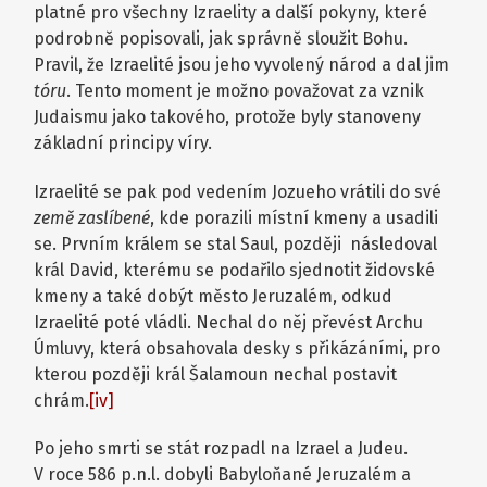
platné pro všechny Izraelity a další pokyny, které
podrobně popisovali, jak správně sloužit Bohu.
Pravil, že Izraelité jsou jeho vyvolený národ a dal jim
tóru
. Tento moment je možno považovat za vznik
Judaismu jako takového, protože byly stanoveny
základní principy víry.
Izraelité se pak pod vedením Jozueho vrátili do své
země zaslíbené
, kde porazili místní kmeny a usadili
se. Prvním králem se stal Saul, později následoval
král David, kterému se podařilo sjednotit židovské
kmeny a také dobýt město Jeruzalém, odkud
Izraelité poté vládli. Nechal do něj převést Archu
Úmluvy, která obsahovala desky s přikázáními, pro
kterou později král Šalamoun nechal postavit
chrám.
[iv]
Po jeho smrti se stát rozpadl na Izrael a Judeu.
V roce 586 p.n.l. dobyli Babyloňané Jeruzalém a