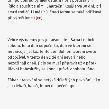
dní po pohřbu by měli ostatní nosit pozůstalým
jídlo a soucítit s nimi. Smuteční
Kadiš
trvá 30 dní, při
smrti rodičů 11 měsíců.
Kadiš Jatom
se také odříkává
při výroří úmrtí.
[xx]
Velice významný je v judaismu den
Sabat
neboli
sobota. Je to den odpočinku, den ve kterém se
nepracuje, jelikož tento den Bůh při tvoření světa
odpočíval. V tento den židé ani nevaří nebo
nezažíhají oheň. Jídlo se musí připravit už v pátek.
Hlavní bohoslužby se konají právě v sobotu ráno.
Zákaz pracování se netýká důležitých povolání jako
jsou lékaři, hasiči, letoví dispečeři apod.