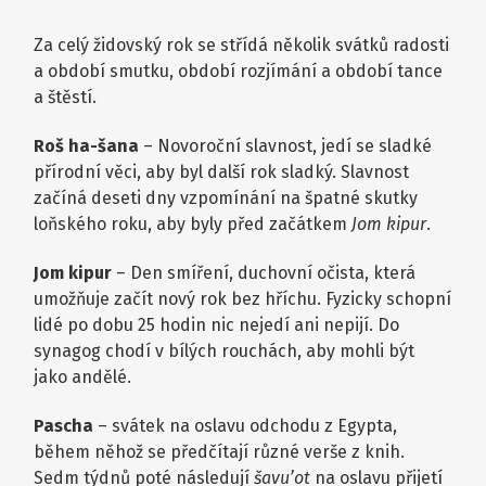
Za celý židovský rok se střídá několik svátků radosti
a období smutku, období rozjímání a období tance
a štěstí.
Roš ha-šana
– Novoroční slavnost, jedí se sladké
přírodní věci, aby byl další rok sladký. Slavnost
začíná deseti dny vzpomínání na špatné skutky
loňského roku, aby byly před začátkem
Jom kipur
.
Jom kipur
– Den smíření, duchovní očista, která
umožňuje začít nový rok bez hříchu. Fyzicky schopní
lidé po dobu 25 hodin nic nejedí ani nepijí. Do
synagog chodí v bílých rouchách, aby mohli být
jako andělé.
Pascha
– svátek na oslavu odchodu z Egypta,
během něhož se předčítají různé verše z knih.
Sedm týdnů poté následují
šavu’ot
na oslavu přijetí