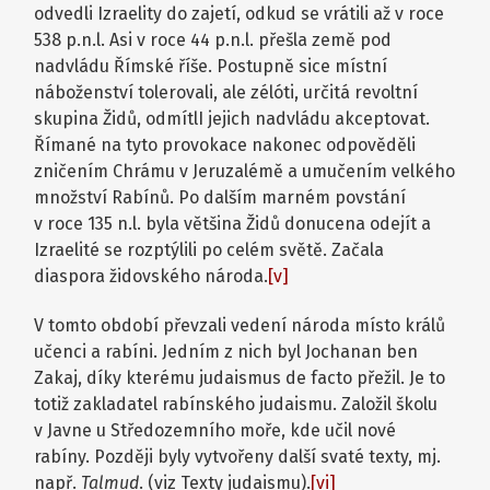
odvedli Izraelity do zajetí, odkud se vrátili až v roce
538 p.n.l. Asi v roce 44 p.n.l. přešla země pod
nadvládu Římské říše. Postupně sice místní
náboženství tolerovali, ale zélóti, určitá revoltní
skupina Židů, odmítlI jejich nadvládu akceptovat.
Římané na tyto provokace nakonec odpověděli
zničením Chrámu v Jeruzalémě a umučením velkého
množství Rabínů. Po dalším marném povstání
v roce 135 n.l. byla většina Židů donucena odejít a
Izraelité se rozptýlili po celém světě. Začala
diaspora židovského národa.
[v]
V tomto období převzali vedení národa místo králů
učenci a rabíni. Jedním z nich byl Jochanan ben
Zakaj, díky kterému judaismus de facto přežil. Je to
totiž zakladatel rabínského judaismu. Založil školu
v Javne u Středozemního moře, kde učil nové
rabíny. Později byly vytvořeny další svaté texty, mj.
např.
Talmud
. (viz Texty judaismu).
[vi]