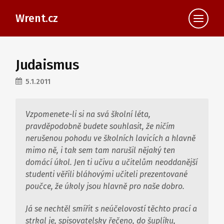
Wrent.cz
Judaismus
5.1.2011
Vzpomenete-li si na svá školní léta,
pravděpodobně budete souhlasit, že ničím
nerušenou pohodu ve školních lavicích a hlavně
mimo ně, i tak sem tam narušil nějaký ten
domácí úkol. Jen ti učivu a učitelům neoddanější
studenti věřili bláhovými učiteli prezentované
poučce, že úkoly jsou hlavně pro naše dobro.
Já se nechtěl smířit s neúčelovostí těchto prací a
strkal je, spisovatelsky řečeno, do šuplíku,