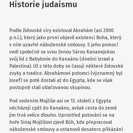
Historie judaismu
Podle židovské víry existoval Abrahám (asi 2000
p.n.l.), který jako první objevil existenci Boha, který
s ním uzavřel náboženské smlouvy. S jeho pomocí
vedl společně se svou ženou Sárou Kananejskou
svůj lid z Babylonie do Kanaánu (dnešní Izrael a
Palestina). Už z této doby se časují některé židovské
zvyky a tradice. Abrahámovi potomci (významný byl
Josef) se poté dostali až do Egypta, kde se však
postupně stali utlačovanou skupinou.
Pod vedením Mojžíše asi ve 13. století z Egypta
odcházejí zpět do Kanaánu, avšak cesta do země
jim trvá velice dlouho. Uprostřed putování se na
hoře Sinaj Mojžíšovi zjevil Bůh, kde přepracoval
náboženské smlouvy a ustanovil desatero přikázání